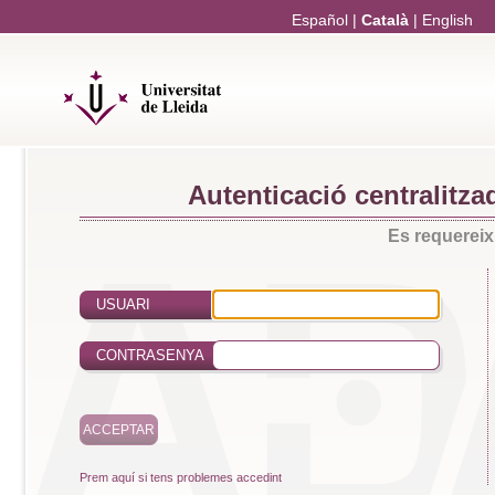
Español
|
Català
|
English
Autenticació centralitzad
Es requereix 
USUARI
CONTRASENYA
Prem aquí si tens problemes accedint