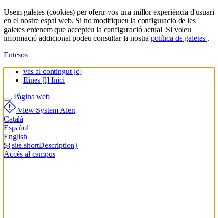
Usem galetes (cookies) per oferir-vos una millor experiència d'usuari
en el nostre espai web. Si no modifiqueu la configuració de les
galetes entenem que accepteu la configuració actual. Si voleu
informació addicional podeu consultar la nostra
política de galetes
.
Entesos
ves al contingut
[c]
Eines
[l]
Inici
Pàgina web
View System Alert
Català
Español
English
${site.shortDescription}
Accés al campus